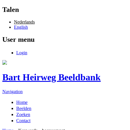
Overslaan en naar de inhoud gaan
Talen
Nederlands
English
User menu
Login
Bart Heirweg Beeldbank
Navigation
Home
Beelden
Zoeken
Contact