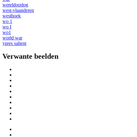
wereldoorlog
west-vlaanderen
westhoek
wo 1
wo I
wo1
world war
ypres salient
Verwante beelden