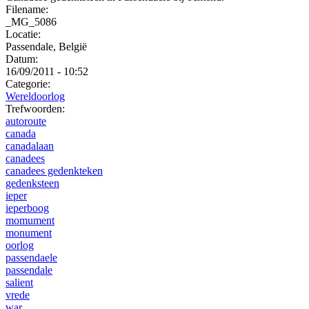
Filename:
_MG_5086
Locatie:
Passendale, België
Datum:
16/09/2011 - 10:52
Categorie:
Wereldoorlog
Trefwoorden:
autoroute
canada
canadalaan
canadees
canadees gedenkteken
gedenksteen
ieper
ieperboog
momument
monument
oorlog
passendaele
passendale
salient
vrede
war