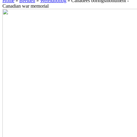
Home
»
Beelden
»
Wereldoorlog
»
Canadees oorlogsmonument -
Canadian war memorial