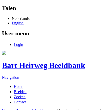
Overslaan en naar de inhoud gaan
Talen
Nederlands
English
User menu
Login
Bart Heirweg Beeldbank
Navigation
Home
Beelden
Zoeken
Contact