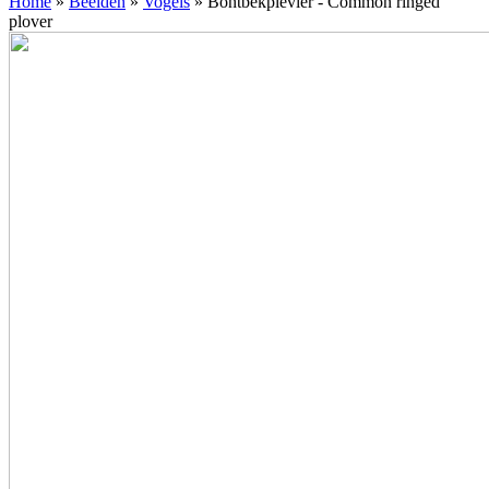
Home
»
Beelden
»
Vogels
»
Bontbekplevier - Common ringed
plover