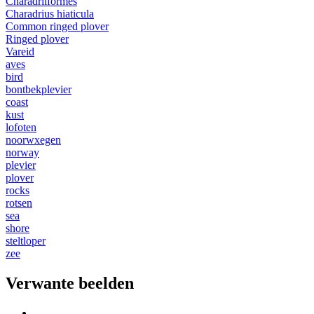
Charadriiformes
Charadrius hiaticula
Common ringed plover
Ringed plover
Vareid
aves
bird
bontbekplevier
coast
kust
lofoten
noorwxegen
norway
plevier
plover
rocks
rotsen
sea
shore
steltloper
zee
Verwante beelden