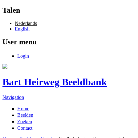
Overslaan en naar de inhoud gaan
Talen
Nederlands
English
User menu
Login
Bart Heirweg Beeldbank
Navigation
Home
Beelden
Zoeken
Contact