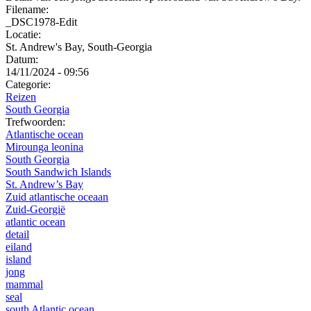
Filename:
_DSC1978-Edit
Locatie:
St. Andrew's Bay, South-Georgia
Datum:
14/11/2024 - 09:56
Categorie:
Reizen
South Georgia
Trefwoorden:
Atlantische ocean
Mirounga leonina
South Georgia
South Sandwich Islands
St. Andrew’s Bay
Zuid atlantische oceaan
Zuid-Georgië
atlantic ocean
detail
eiland
island
jong
mammal
seal
south Atlantic ocean