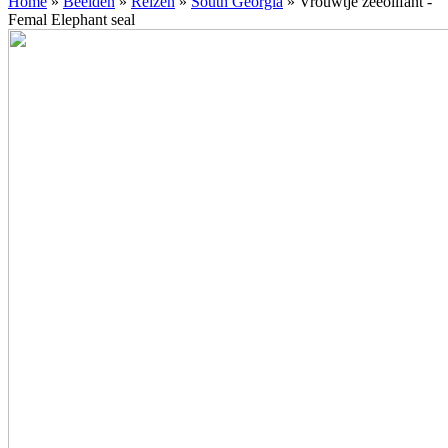
Home
»
Beelden
»
Reizen
»
South Georgia
»
Vrouwtje zeeolifant -
Femal Elephant seal