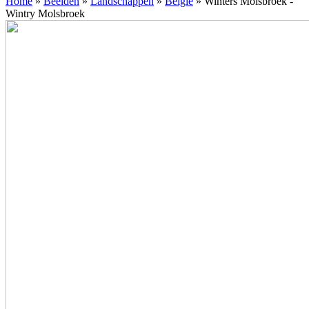
Home
»
Beelden
»
Landschappen
»
Belgie
»
Winters Molsbroek -
Wintry Molsbroek