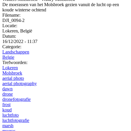
De moerassen van het Molsbroek gezien vanuit de lucht op een
koude winterse ochtend
Filename:
DJI_0094-2
Locatie:
Lokeren, België
Datum:
16/12/2022 - 11:37
Categorie:
Landschappen
Belgie
Trefwoorden:
Lokeren
Molsbroek
aerial photo
aerial photography
dawn
drone
dronefotografie
frost
koud
luchtfoto
luchtfotografie
marsh
moeras