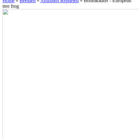
Home
»
Beelden
»
Amfibien Reptielen
»
Boomkikker - European
tree frog