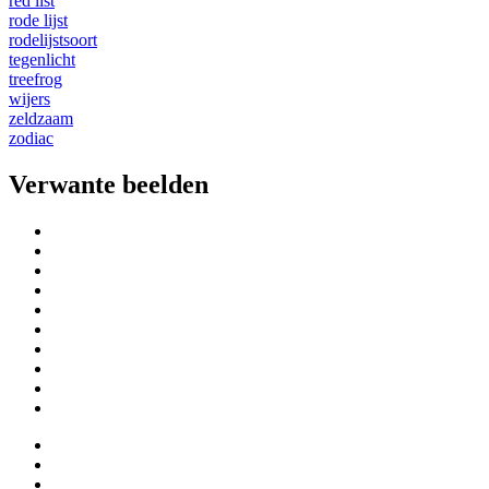
red list
rode lijst
rodelijstsoort
tegenlicht
treefrog
wijers
zeldzaam
zodiac
Verwante beelden