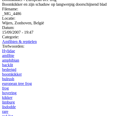
Boomkikker en zijn schaduw op langwerpig doorschijnend blad
Filename:
_MG_4486
Locatie:
Wijers, Zonhoven, België
Datum:
15/09/2007 - 19:47
Categorie:
Amfibien & reptielen
Trefwoorden:
Hylidae
amfibie
amphibian
backlit
bedreigd
boomkikker
bulrush
european tree frog
frog
hovering
kikker
limburg
lisdodde
rare