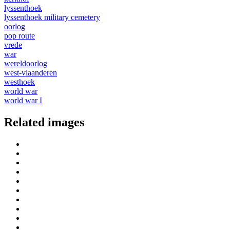
lyssenthoek
lyssenthoek military cemetery
oorlog
pop route
vrede
war
wereldoorlog
west-vlaanderen
westhoek
world war
world war I
Related images