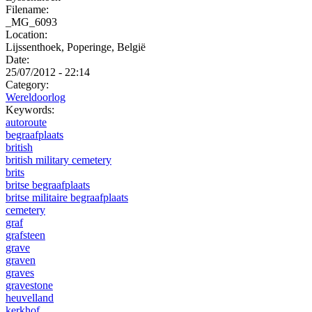
Filename:
_MG_6093
Location:
Lijssenthoek, Poperinge, België
Date:
25/07/2012 - 22:14
Category:
Wereldoorlog
Keywords:
autoroute
begraafplaats
british
british military cemetery
brits
britse begraafplaats
britse militaire begraafplaats
cemetery
graf
grafsteen
grave
graven
graves
gravestone
heuvelland
kerkhof