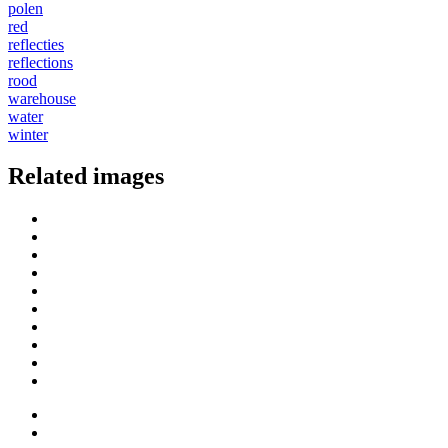
polen
red
reflecties
reflections
rood
warehouse
water
winter
Related images